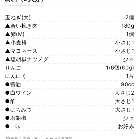
玉ねぎ(大)
2個
▲合い挽き肉
180g
▲卵(M)
1個
▲小麦粉
小さじ1
▲マヨネーズ
小さじ1
▲塩胡椒ナツメグ
少々
りんご
1/6個(60g)
にんにく
1片
●醤油
90cc
●白ワイン
大さじ2
●酢
大さじ1
●はちみつ
大さじ1
●塩胡椒
少々
●一味
お好み
料理を安全に楽しむための注意事項