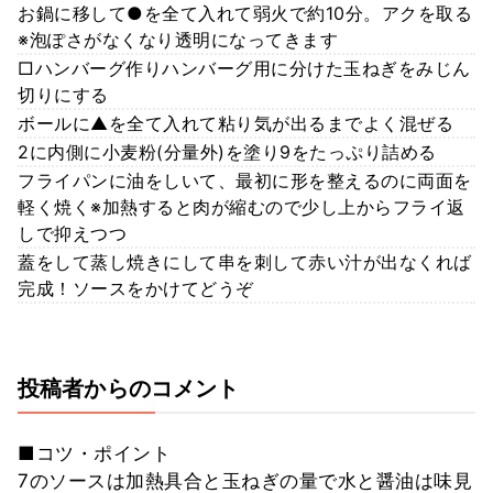
お鍋に移して●を全て入れて弱火で約10分。アクを取る
※泡ぽさがなくなり透明になってきます
□ハンバーグ作りハンバーグ用に分けた玉ねぎをみじん
切りにする
ボールに▲を全て入れて粘り気が出るまでよく混ぜる
2に内側に小麦粉(分量外)を塗り9をたっぷり詰める
フライパンに油をしいて、最初に形を整えるのに両面を
軽く焼く※加熱すると肉が縮むので少し上からフライ返
しで抑えつつ
蓋をして蒸し焼きにして串を刺して赤い汁が出なくれば
完成！ソースをかけてどうぞ
投稿者からのコメント
■コツ・ポイント
7のソースは加熱具合と玉ねぎの量で水と醤油は味見