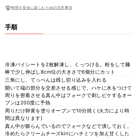
料理を安全に楽しむための注意事項
手順
冷凍パイシートを2枚解凍し、くっつける。粉をして麺
棒で少し伸ばし8cm位の大きさで6個分にカット
三角にし、てっぺんは残し切り込みを入れる
開いて端の部分を交差させる感じで。ハケに水をつけて
周りを密着させる真ん中はフォークで刺しピケするオー
ブンは200度に予熱
周りだけ卵黄を塗りオーブンで10分焼く(火力により時
間は異なります)
真ん中が膨らんでいるのでフォークなどで潰しておく。
冷めたらクリームチーズkiriにハチミツを加え甘くした