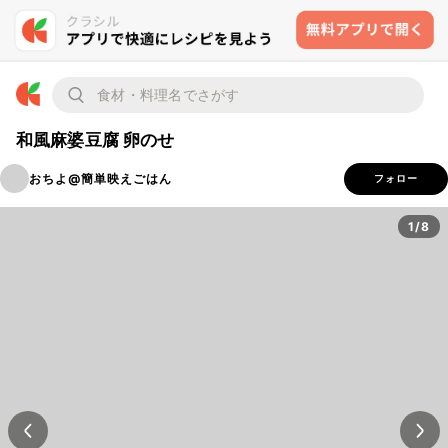
和風麻婆豆腐 卵のせ
おちよ@簡単映えごはん
フォロー
1/8