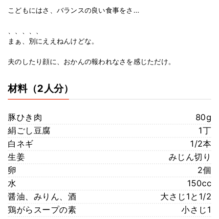
こどもにはさ、バランスの良い食事をさ...
、、、、、
まぁ、別にええねんけどな。
夫のしたり顔に、おかんの報われなさを感じただけ。
材料
（2人分）
豚ひき肉
80g
絹ごし豆腐
1丁
白ネギ
1/2本
生姜
みじん切り
卵
2個
水
150cc
醤油、みりん、酒
大さじ1と1/2
鶏がらスープの素
小さじ1