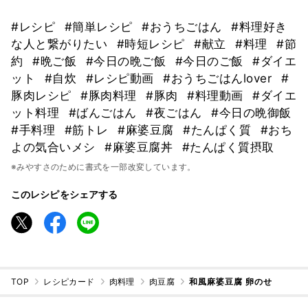
#レシピ
#簡単レシピ
#おうちごはん
#料理好き
な人と繋がりたい
#時短レシピ
#献立
#料理
#節
約
#晩ご飯
#今日の晩ご飯
#今日のご飯
#ダイエ
ット
#自炊
#レシピ動画
#おうちごはんlover
#
豚肉レシピ
#豚肉料理
#豚肉
#料理動画
#ダイエ
ット料理
#ばんごはん
#夜ごはん
#今日の晩御飯
#手料理
#筋トレ
#麻婆豆腐
#たんぱく質
#おち
よの気合いメシ
#麻婆豆腐丼
#たんぱく質摂取
※みやすさのために書式を一部改変しています。
このレシピをシェアする
TOP
レシピカード
肉料理
肉豆腐
和風麻婆豆腐 卵のせ