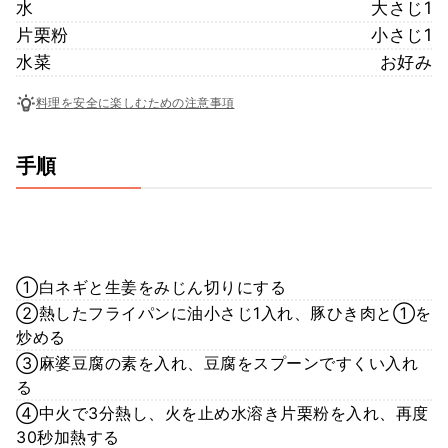
水
大さじ1
片栗粉
小さじ1
水菜
お好み
料理を安全に楽しむための注意事項
手順
①白ネギと生姜をみじん切りにする
②熱したフライパンに油小さじ1入れ、豚ひき肉と①を
炒める
③麻婆豆腐の素を入れ、豆腐をスプーンですくい入れ
る
④中火で3分熱し、火を止め水溶き片栗粉を入れ、再度
30秒加熱する