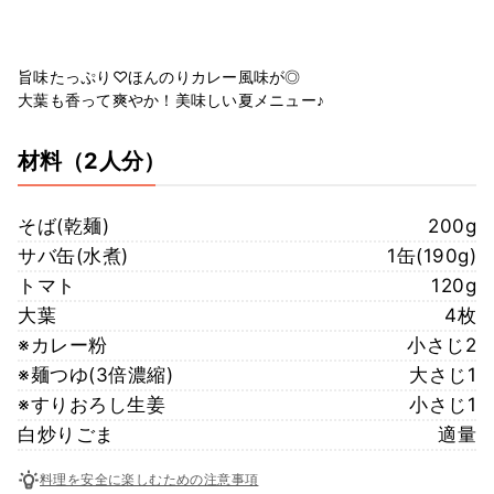
旨味たっぷり♡ほんのりカレー風味が◎
大葉も香って爽やか！美味しい夏メニュー♪
材料
（2人分）
そば(乾麺)
200g
サバ缶(水煮)
1缶(190g)
トマト
120g
大葉
4枚
※カレー粉
小さじ2
※麺つゆ(3倍濃縮)
大さじ1
※すりおろし生姜
小さじ1
白炒りごま
適量
料理を安全に楽しむための注意事項