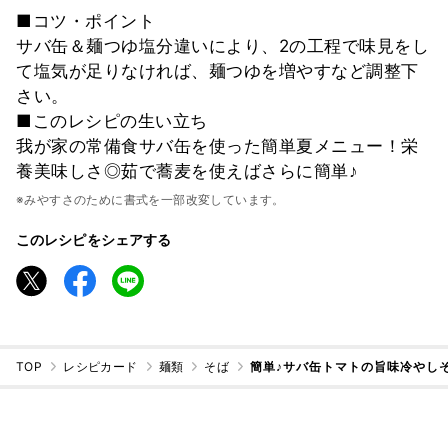
■コツ・ポイント
サバ缶＆麺つゆ塩分違いにより、2の工程で味見をし
て塩気が足りなければ、麺つゆを増やすなど調整下
さい。
■このレシピの生い立ち
我が家の常備食サバ缶を使った簡単夏メニュー！栄
養美味しさ◎茹で蕎麦を使えばさらに簡単♪
※みやすさのために書式を一部改変しています。
このレシピをシェアする
TOP
レシピカード
麺類
そば
簡単♪サバ缶トマトの旨味冷やし