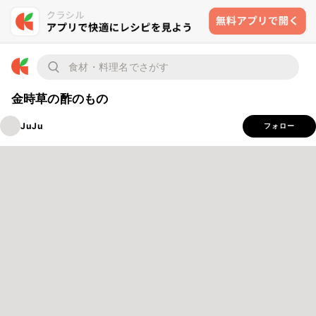
金時草の酢のもの
JuJu
フォロー