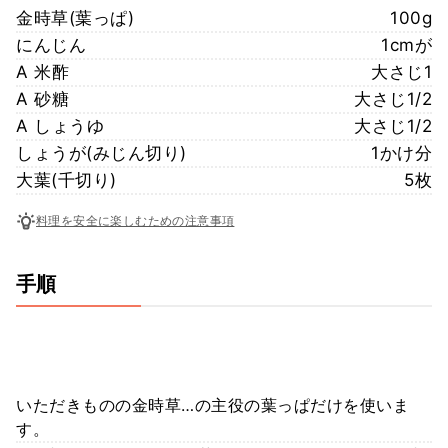
金時草(葉っぱ)
100g
にんじん
1cmが
A 米酢
大さじ1
A 砂糖
大さじ1/2
A しょうゆ
大さじ1/2
しょうが(みじん切り)
1かけ分
大葉(千切り)
5枚
料理を安全に楽しむための注意事項
手順
いただきものの金時草…の主役の葉っぱだけを使いま
す。