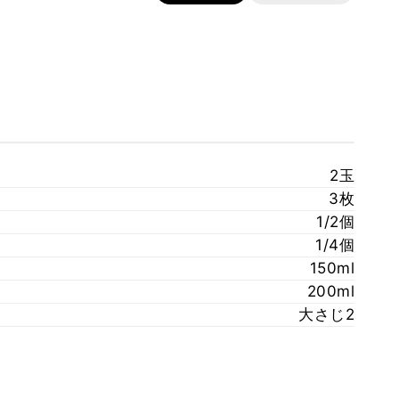
2玉
3枚
1/2個
1/4個
150ml
200ml
大さじ2