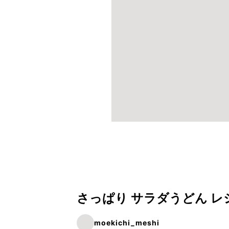
さっぱり サラダうどん レ
moekichi_meshi