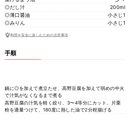
◎だし汁
200ml
◎薄口醤油
小さじ1
◎みりん
小さじ1
料理を安全に楽しむための注意事項
手順
鍋に◎を加えて煮立たせ、高野豆腐を加えて弱めの中火
で汁気がなくなるまで煮る
高野豆腐の汁気を軽く絞り、3〜4等分にカット。片栗
粉を適量つけて、180度に熱した油で2分程揚げる