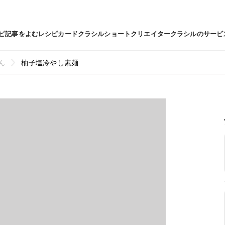
ピ
記事をよむ
レシピカード
クラシルショート
クリエイター
クラシルのサービ
ん
柚子塩冷やし素麺