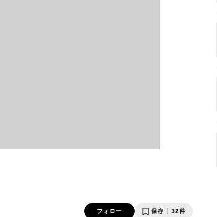
フォロー
保存
32件