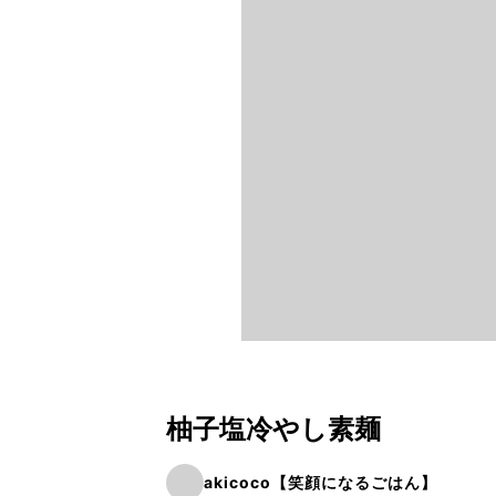
柚子塩冷やし素麺
akicoco【笑顔になるごはん】