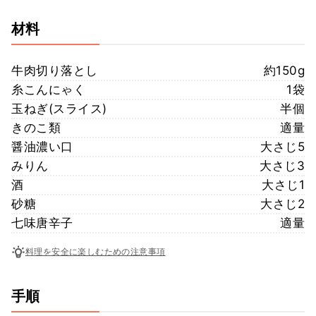
材料
牛肉切り落とし
約150g
糸こんにゃく
1袋
玉ねぎ(スライス)
半個
きのこ類
適量
醤油濃い口
大さじ5
みりん
大さじ3
酒
大さじ1
砂糖
大さじ2
七味唐辛子
適量
料理を安全に楽しむための注意事項
手順