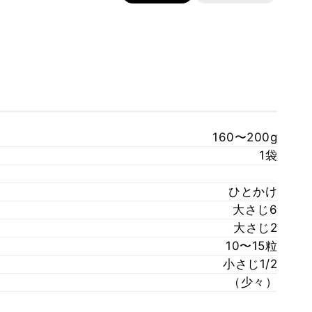
160〜200g
1袋
ひとかけ
大さじ6
大さじ2
10〜15粒
小さじ1/2
（少々）