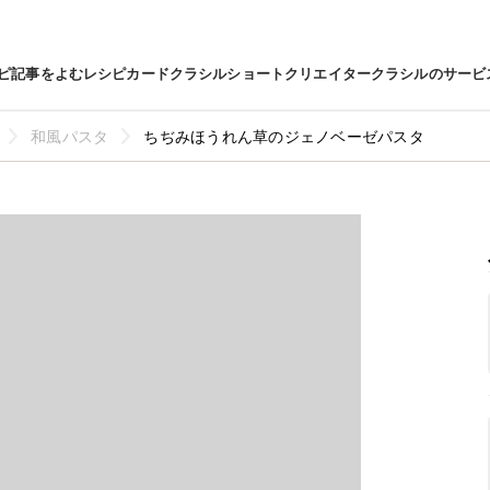
ピ
記事をよむ
レシピカード
クラシルショート
クリエイター
クラシルのサービ
和風パスタ
ちぢみほうれん草のジェノベーゼパスタ