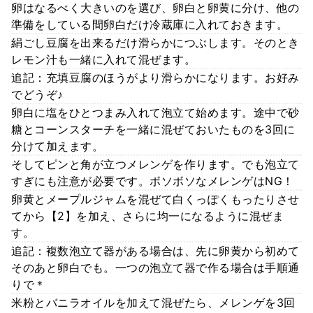
卵はなるべく大きいのを選び、卵白と卵黄に分け、他の
準備をしている間卵白だけ冷蔵庫に入れておきます。
絹ごし豆腐を出来るだけ滑らかにつぶします。そのとき
レモン汁も一緒に入れて混ぜます。
追記：充填豆腐のほうがより滑らかになります。お好み
でどうぞ♪
卵白に塩をひとつまみ入れて泡立て始めます。途中で砂
糖とコーンスターチを一緒に混ぜておいたものを3回に
分けて加えます。
そしてピンと角が立つメレンゲを作ります。でも泡立て
すぎにも注意が必要です。ボソボソなメレンゲはNG！
卵黄とメープルジャムを混ぜて白くっぽくもったりさせ
てから【2】を加え、さらに均一になるように混ぜま
す。
追記：複数泡立て器がある場合は、先に卵黄から初めて
そのあと卵白でも。一つの泡立て器で作る場合は手順通
りで＊
米粉とバニラオイルを加えて混ぜたら、メレンゲを3回