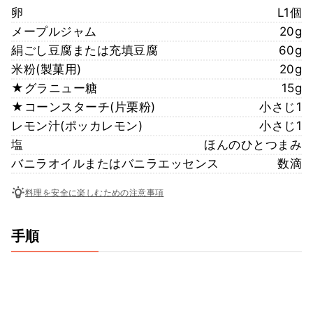
卵
L1個
メープルジャム
20g
絹ごし豆腐または充填豆腐
60g
米粉(製菓用)
20g
★グラニュー糖
15g
★コーンスターチ(片栗粉)
小さじ1
レモン汁(ポッカレモン)
小さじ1
塩
ほんのひとつまみ
バニラオイルまたはバニラエッセンス
数滴
料理を安全に楽しむための注意事項
手順