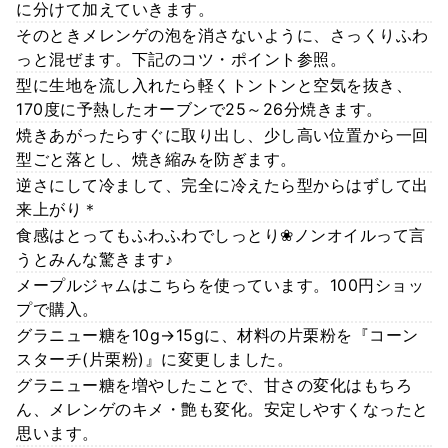
に分けて加えていきます。
そのときメレンゲの泡を消さないように、さっくりふわ
っと混ぜます。下記のコツ・ポイント参照。
型に生地を流し入れたら軽くトントンと空気を抜き、
170度に予熱したオーブンで25～26分焼きます。
焼きあがったらすぐに取り出し、少し高い位置から一回
型ごと落とし、焼き縮みを防ぎます。
逆さにして冷まして、完全に冷えたら型からはずして出
来上がり＊
食感はとってもふわふわでしっとり❀ノンオイルって言
うとみんな驚きます♪
メープルジャムはこちらを使っています。100円ショッ
プで購入。
グラニュー糖を10g→15gに、材料の片栗粉を『コーン
スターチ(片栗粉)』に変更しました。
グラニュー糖を増やしたことで、甘さの変化はもちろ
ん、メレンゲのキメ・艶も変化。安定しやすくなったと
思います。