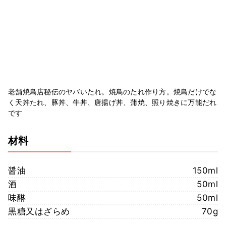
老舗焼鳥店秘伝のヤバいたれ。焼鳥のたれ作り方。焼鳥だけでな
く天丼たれ、豚丼、牛丼、唐揚げ丼、蒲焼、照り焼きに万能だれ
です
材料
醤油
150ml
酒
50ml
味醂
50ml
黒糖又はざらめ
70g