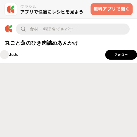
丸ごと蕪のひき肉詰めあんかけ
JuJu
フォロー