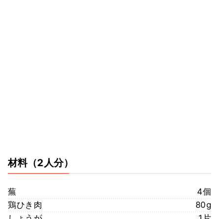
材料
（2人分）
蕪
4個
鶏ひき肉
80g
しょうが
1片