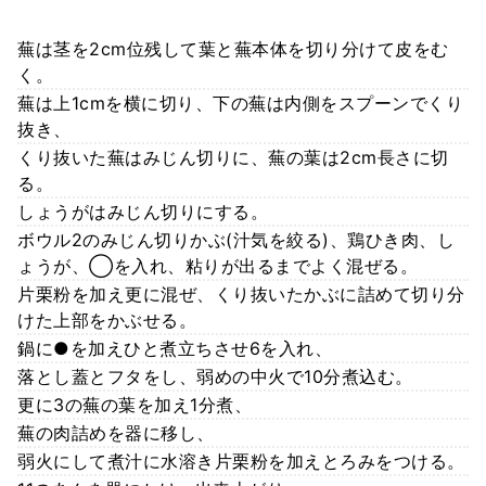
蕪は茎を2cm位残して葉と蕪本体を切り分けて皮をむ
く。
蕪は上1cmを横に切り、下の蕪は内側をスプーンでくり
抜き、
くり抜いた蕪はみじん切りに、蕪の葉は2cm長さに切
る。
しょうがはみじん切りにする。
ボウル2のみじん切りかぶ(汁気を絞る)、鶏ひき肉、し
ょうが、◯を入れ、粘りが出るまでよく混ぜる。
片栗粉を加え更に混ぜ、くり抜いたかぶに詰めて切り分
けた上部をかぶせる。
鍋に●を加えひと煮立ちさせ6を入れ、
落とし蓋とフタをし、弱めの中火で10分煮込む。
更に3の蕪の葉を加え1分煮、
蕪の肉詰めを器に移し、
弱火にして煮汁に水溶き片栗粉を加えとろみをつける。