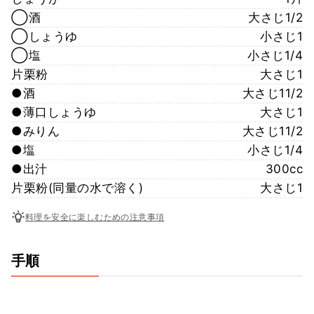
◯酒
大さじ1/2
◯しょうゆ
小さじ1
◯塩
小さじ1/4
片栗粉
大さじ1
●酒
大さじ11/2
●薄口しょうゆ
大さじ1
●みりん
大さじ11/2
●塩
小さじ1/4
●出汁
300cc
片栗粉(同量の水で溶く)
大さじ1
料理を安全に楽しむための注意事項
手順