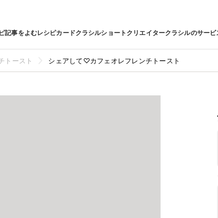
ピ
記事をよむ
レシピカード
クラシルショート
クリエイター
クラシルのサービ
チトースト
シェアして♡カフェオレフレンチトースト