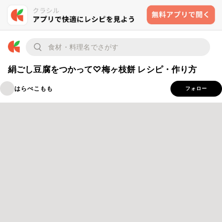
絹ごし豆腐をつかって♡梅ヶ枝餅 レシピ・作り方
はらぺこもも
フォロー