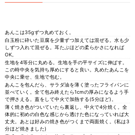
あんこは35gずつ丸めておく。
白玉粉に砕いた豆腐を少量ずつ加えては混ぜる。水も少
しずつ入れて混ぜる。耳たぶほどの柔らかさになれば
OK。
生地を4等分に丸める。生地を手の平サイズに伸ばす。
この時中央を気持ち厚めにすると良い。丸めたあんこを
中央に乗せ、生地で包む。
あんこを包んだら、サラダ油を薄く塗ったフライパンに
並べていく。全て包み終えたら1cmの厚みになるよう手
で押さえる。蓋をして中火で加熱する(5分ほど)。
薄く焼き色がついていたら裏返し、中火で4分焼く。全
体的に初めの白色な感じから透けた色になっていれば大
丈夫。あとは好みの焼き色がつくまで両面焼く。(私は3
分ほど焼きました)