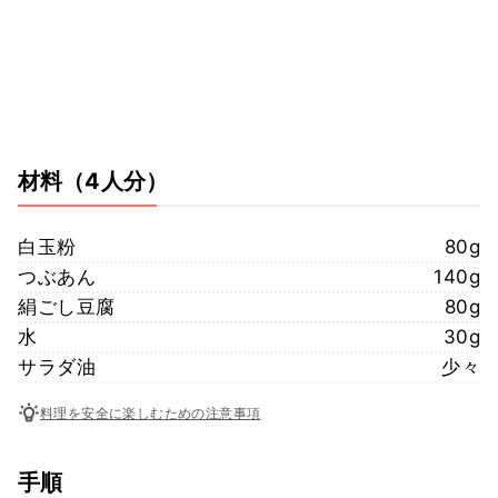
材料
（4人分）
白玉粉
80g
つぶあん
140g
絹ごし豆腐
80g
水
30g
サラダ油
少々
料理を安全に楽しむための注意事項
手順