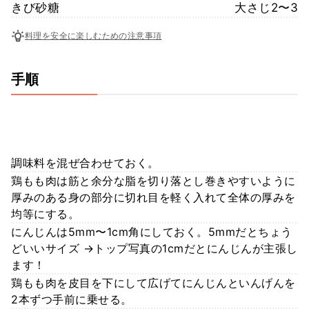
きび砂糖
大さじ2〜3
料理を安全に楽しむための注意事項
手順
調味料を混ぜ合わせておく。
鶏もも肉は筋と余分な脂を切り落とし巻きやすいように
厚みのある身の部分に切れ目を軽く入れて全体の厚みを
均等にする。
にんじんは5mm〜1cm角にしておく。5mmだとちょう
どいいサイズ →トップ写真の1cmだとにんじんが主張し
ます！
鶏もも肉を皮目を下にして広げてにんじんといんげんを
2本ずつ手前に乗せる。