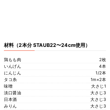
材料
（2本分 STAUB22〜24cm使用）
鶏もも肉
2枚
いんげん
4本
にんじん
1/2本
タコ糸
1m×2本
味噌
大さじ1
淡口醤油
大さじ3
日本酒
大さじ3
みりん
大さじ3