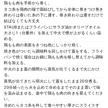
鶏もも肉を手前から巻く。
タコ糸を鶏肉の端で固結びしてから全体に巻きつけ巻き
終わりは巻いた糸の下に通す。巻き終わりは通すだけで
結ばなくても大丈夫
STAUBまたはフライパンにサラダ油かオリーブオイル
大さじ1（分量外）を加えて中火で煙が上がるくらい温
める。
鶏もも肉の表面をきつね色にしっかり焼く。
焼き色がついたら調味料を回しかけて蓋をする。フライ
パンで焼く場合はお鍋に鶏もも肉を移し替えてから調味
料を加える。
中火のまま蓋の隙間から蒸気が出てくるまで火にかけ
る。
蒸気が出てきたら弱火にして蓋をしたまま20分煮る。
20分経ったら火を止めて冷めるまでそのまま置いて味
を染み込ませる。途中で鶏もも肉の向きを変えてくださ
い。
冷めたらタコ糸を外して食べやすい厚さにスライスす