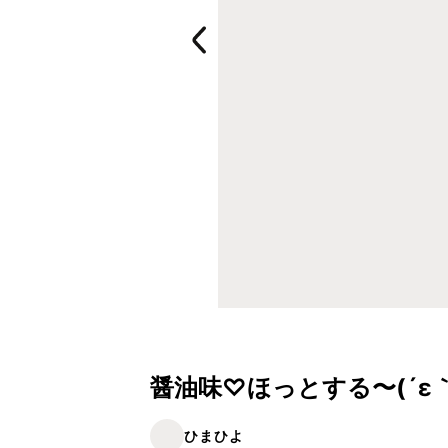
醤油味♡ほっとする〜(´ε｀
ひまひよ