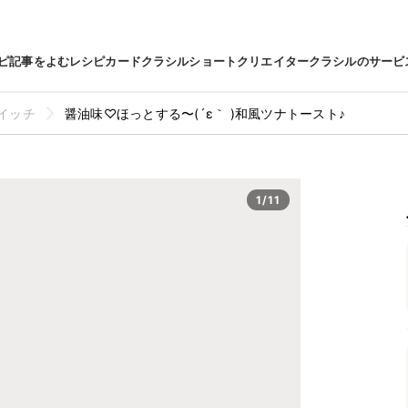
ピ
記事をよむ
レシピカード
クラシルショート
クリエイター
クラシルのサービ
イッチ
醤油味♡ほっとする〜(´ε｀ )和風ツナトースト♪
1/11