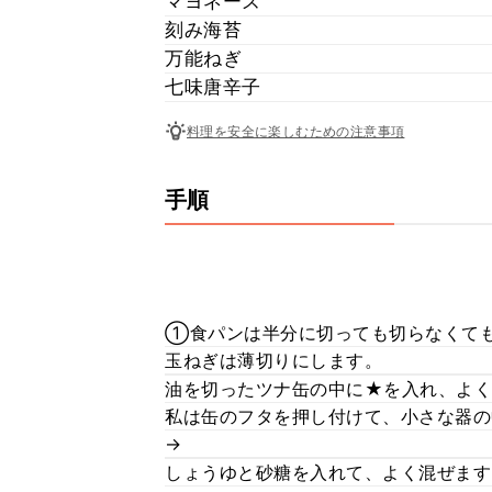
マヨネーズ
刻み海苔
万能ねぎ
七味唐辛子
料理を安全に楽しむための注意事項
手順
①食パンは半分に切っても切らなくて
玉ねぎは薄切りにします。
油を切ったツナ缶の中に★を入れ、よく
私は缶のフタを押し付けて、小さな器の
→
しょうゆと砂糖を入れて、よく混ぜます