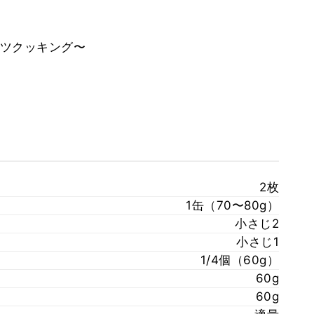
ツクッキング〜
2枚
1缶（70〜80g）
小さじ2
小さじ1
1/4個（60g）
60g
60g