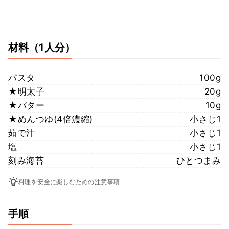
材料
（1人分）
パスタ
100g
★明太子
20g
★バター
10g
★めんつゆ(4倍濃縮)
小さじ1
茹で汁
小さじ1
塩
小さじ1
刻み海苔
ひとつまみ
料理を安全に楽しむための注意事項
手順