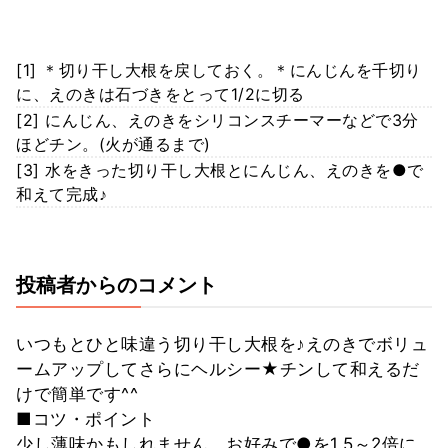
[1] ＊切り干し大根を戻しておく。＊にんじんを千切り
に、えのきは石づきをとって1/2に切る
[2] にんじん、えのきをシリコンスチーマーなどで3分
ほどチン。(火が通るまで)
[3] 水をきった切り干し大根とにんじん、えのきを●で
和えて完成♪
投稿者からのコメント
いつもとひと味違う切り干し大根を♪えのきでボリュ
ームアップしてさらにヘルシー★チンして和えるだ
けで簡単です^^
■コツ・ポイント
少し薄味かもしれません。お好みで●を1.5～2倍に