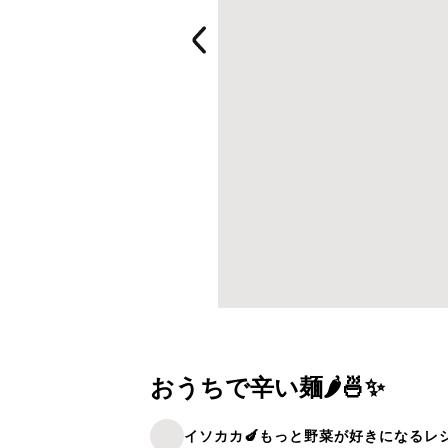
おうちで辛い麺🌶🍜✨
イソカカ🍆もっと野菜が好きになるレ