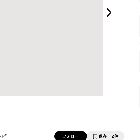
シピ
フォロー
保存
2件