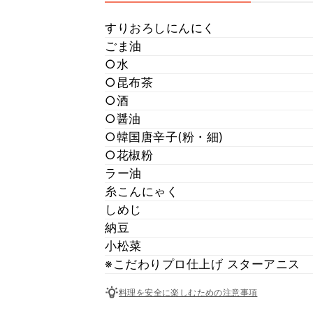
すりおろしにんにく
ごま油
○水
○昆布茶
○酒
○醤油
○韓国唐辛子(粉・細)
○花椒粉
ラー油
糸こんにゃく
しめじ
納豆
小松菜
※こだわりプロ仕上げ スターアニス
料理を安全に楽しむための注意事項