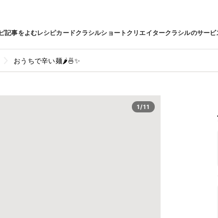
ピ
記事をよむ
レシピカード
クラシルショート
クリエイター
クラシルのサービ
おうちで辛い麺🌶🍜✨
1/11