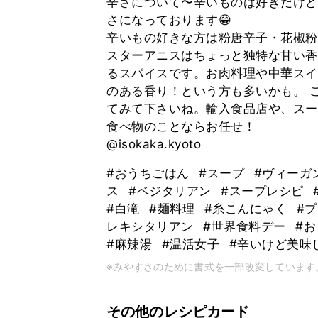
辛さについて〜辛いものは好きだけど、
さになっております😁
辛いもの好きな方は粉唐辛子・花椒粉
スターアニスはちょっと独特な甘い香
るスパイスです。お肉料理や中華スイ
のある香り！という方も多いかも。 
てみて下さいね。輸入食品店や、スー
食べ物のことならお任せ！
@isokaka.kyoto
#おうちごはん
#スープ
#ヴィーガ
ス
#ベジタリアン
#スープレシピ
#白滝
#麺料理
#糸こんにゃく
#
レキシタリアン
#世界食料デー
#
#麻辣湯
#温活女子
#辛いけど美味
※みやすさのために書式を一部改変しています
その他のレシピカード