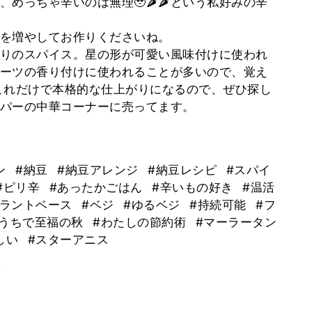
めっちゃ辛いのは無理🥹🌶🌶という私好みの辛
を増やしてお作りくださいね。
りのスパイス。星の形が可愛い風味付けに使われ
ーツの香り付けに使われることが多いので、覚え
これだけで本格的な仕上がりになるので、ぜひ探し
パーの中華コーナーに売ってます。
ン
#納豆
#納豆アレンジ
#納豆レシピ
#スパイ
#ピリ辛
#あったかごはん
#辛いもの好き
#温活
プラントベース
#ベジ
#ゆるベジ
#持続可能
#フ
おうちで至福の秋
#わたしの節約術
#マーラータン
しい
#スターアニス
。