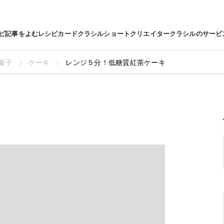
ピ
記事をよむ
レシピカード
クラシルショート
クリエイター
クラシルのサービ
菓子
ケーキ
レンジ５分！低糖質紅茶ケーキ