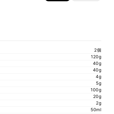
2個
120g
40g
40g
4g
5g
100g
20g
2g
50ml