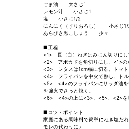
ごま油 大さじ1
レモン汁 小さじ1
塩 小さじ1/2
にんにく（すりおろし） 小さじ1/
あらびき黒こしょう 少々
■工程
<1> 長（白）ねぎはみじん切りに
<2> アボカドを角切りにし、<1>
<3> レタスは1cm幅に切る。トマ
<4> フライパンを中火で熱し、ト
<5> <4>のフライパンにサラダ
を強火でさっと焼く。
<6> <4>の上に<3>、<5>、<2
■コツ・ポイント
家庭にある調味料で簡単にねぎ塩だれ
モレの代わりに♪