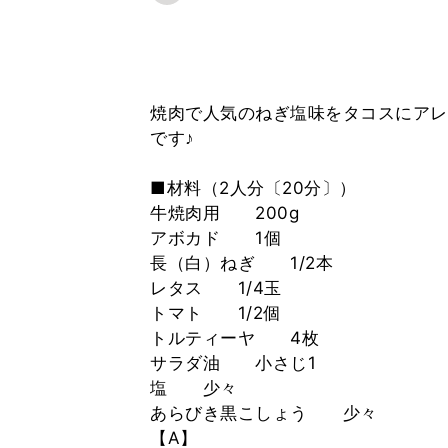
焼肉で人気のねぎ塩味をタコスにアレ
です♪
■材料（2人分〔20分〕）
牛焼肉用 200g
アボカド 1個
長（白）ねぎ 1/2本
レタス 1/4玉
トマト 1/2個
トルティーヤ 4枚
サラダ油 小さじ1
塩 少々
あらびき黒こしょう 少々
【A】