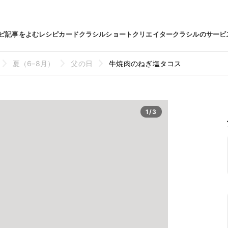
ピ
記事をよむ
レシピカード
クラシルショート
クリエイター
クラシルのサービ
夏（6–8月）
父の日
牛焼肉のねぎ塩タコス
1/3