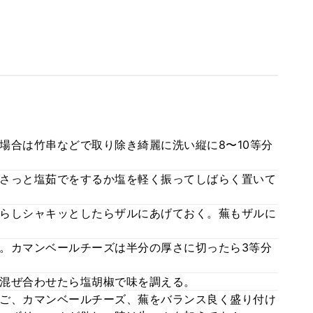
場合は竹串などで取り除き綺麗に洗い縦に8〜10等分
さっと塩茹でをするか塩を軽く振ってしばらく置いて
らしシャキッとしたらザルにあげておく。蕪もザルに
。カマンベールチーズは半分の厚さに切ったら3等分
混ぜ合わせたら塩胡椒で味を調える。
ご、カマンベールチーズ、蕪をバランス良く盛り付け