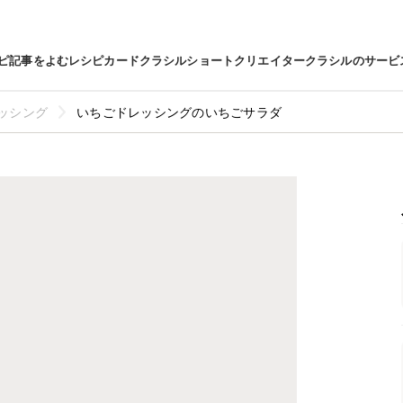
ピ
記事をよむ
レシピカード
クラシルショート
クリエイター
クラシルのサービ
ッシング
いちごドレッシングのいちごサラダ