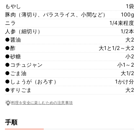
もやし
1袋
豚肉（薄切り、バラスライス、小間など）
100g
ニラ
1/4束程度
人参（細切り）
1/2本
●醤油
大2
●酢
大1と1/2～大2
●砂糖
小2
●コチュジャン
小1～2
●ごま油
大1/2
●しょうが（おろす）
1かけ分
●すりごま
大2
料理を安全に楽しむための注意事項
手順