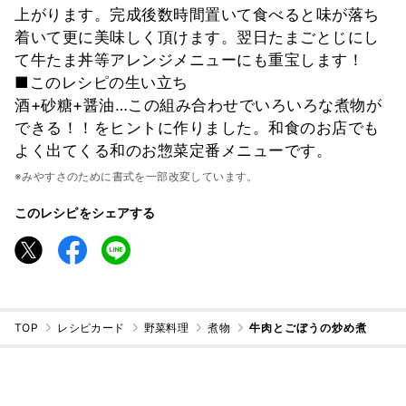
上がります。完成後数時間置いて食べると味が落ち
着いて更に美味しく頂けます。翌日たまごとじにし
て牛たま丼等アレンジメニューにも重宝します！
■このレシピの生い立ち
酒+砂糖+醤油…この組み合わせでいろいろな煮物が
できる！！をヒントに作りました。和食のお店でも
よく出てくる和のお惣菜定番メニューです。
※みやすさのために書式を一部改変しています。
このレシピをシェアする
TOP
レシピカード
野菜料理
煮物
牛肉とごぼうの炒め煮