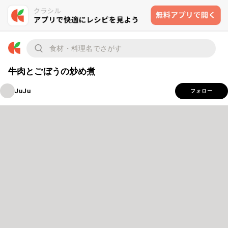
牛肉とごぼうの炒め煮
JuJu
フォロー