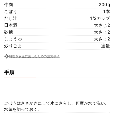
牛肉
200g
ごぼう
1本
だし汁
1/2カップ
日本酒
大さじ2
砂糖
大さじ2
しょうゆ
大さじ2
炒りごま
適量
料理を安全に楽しむための注意事項
手順
ごぼうはささがきにして水にさらし、何度か水で洗い、
水気を切っておく。