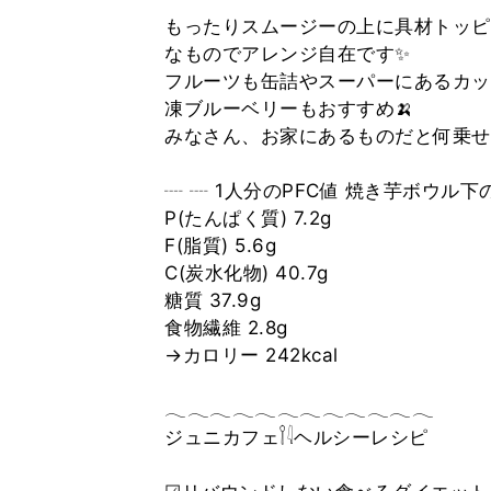
もったりスムージーの上に具材トッピ
なものでアレンジ自在です✨
フルーツも缶詰やスーパーにあるカッ
凍ブルーベリーもおすすめ🍌
みなさん、お家にあるものだと何乗せ
┈ ┈ 1人分のPFC値 焼き芋ボウル
P(たんぱく質) 7.2g
F(脂質) 5.6g
C(炭水化物) 40.7g
糖質 37.9g
食物繊維 2.8g
→カロリー 242kcal
𓂃𓂃𓂃𓂃𓂃𓂃𓂃𓂃𓂃𓂃𓂃𓂃
ジュニカフェ𓌉𓇋ヘルシーレシピ