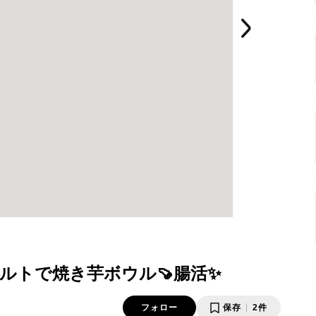
ルトで焼き芋ボウル🍠腸活✨
フォロー
保存
2件