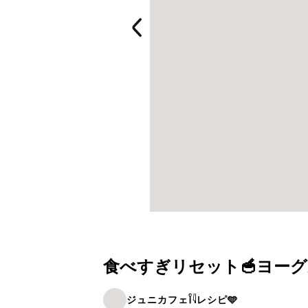
食べすぎリセット🥣ヨーグ
ジュニカフェ𓌉𓇋レシピ🩵