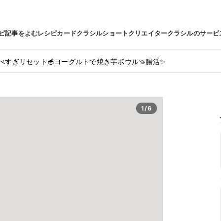
ピ
記事をよむ
レシピカード
クラシルショート
クリエイター
クラシルのサービ
べすぎリセット🥣ヨーグルトで焼き芋ボウル🍠腸活✨
1/6