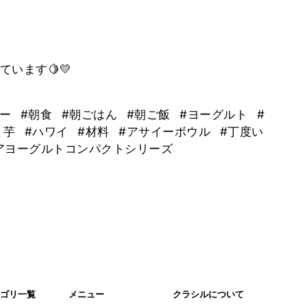
います🍋💛
シー
#朝食
#朝ごはん
#朝ご飯
#ヨーグルト
#
ま芋
#ハワイ
#材料
#アサイーボウル
#丁度い
アヨーグルトコンパクトシリーズ
。
ゴリ一覧
メニュー
クラシルについて