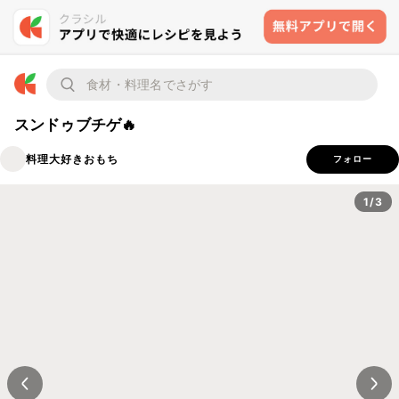
スンドゥブチゲ🔥
料理大好きおもち
フォロー
1/3