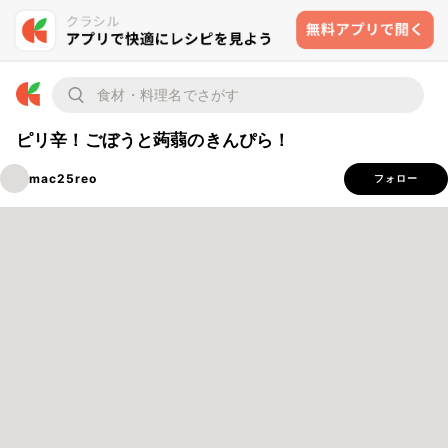
ピリ辛！ごぼうと蒟蒻のきんぴら！
mac25reo
フォロー