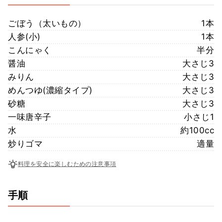
ごぼう（太いもの）
1本
人参(小)
1本
こんにゃく
半分
醤油
大さじ3
みりん
大さじ3
めんつゆ(濃縮タイプ)
大さじ3
砂糖
大さじ3
一味唐辛子
小さじ1
水
約100cc
炒りゴマ
適量
料理を安全に楽しむための注意事項
手順