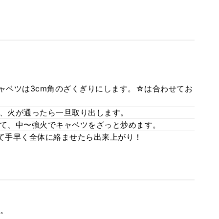
キャベツは3cm角のざくぎりにします。☆は合わせてお
め、火が通ったら一旦取り出します。
って、中〜強火でキャベツをざっと炒めます。
れて手早く全体に絡ませたら出来上がり！
。