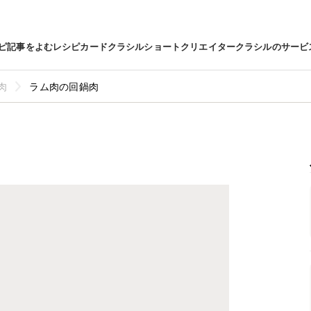
ピ
記事をよむ
レシピカード
クラシルショート
クリエイター
クラシルのサービ
肉
ラム肉の回鍋肉