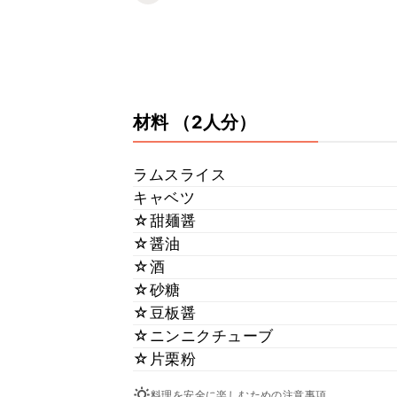
材料
（2人分）
ラムスライス
キャベツ
☆甜麺醤
☆醤油
☆酒
☆砂糖
☆豆板醤
☆ニンニクチューブ
☆片栗粉
料理を安全に楽しむための注意事項