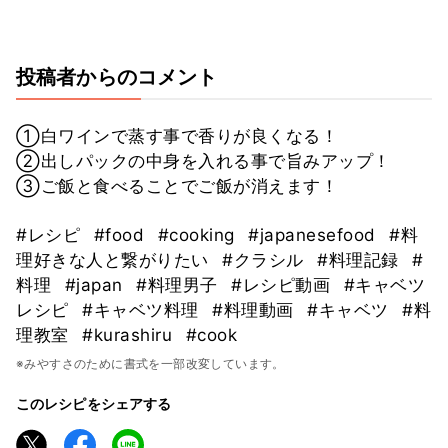
投稿者からのコメント
①白ワインで蒸す事で香りが良くなる！
②出しパックの中身を入れる事で旨みアップ！
③ご飯と食べることでご飯が消えます！
#レシピ
#food
#cooking
#japanesefood
#料
理好きな人と繋がりたい
#クラシル
#料理記録
#
料理
#japan
#料理男子
#レシピ動画
#キャベツ
レシピ
#キャベツ料理
#料理動画
#キャベツ
#料
理教室
#kurashiru
#cook
※みやすさのために書式を一部改変しています。
このレシピをシェアする