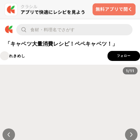
「キャベツ大量消費レシピ！ペペキャベツ！」
れきめし
フォロー
1/11