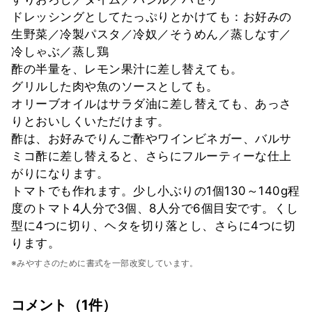
ドレッシングとしてたっぷりとかけても：お好みの
生野菜／冷製パスタ／冷奴／そうめん／蒸しなす／
冷しゃぶ／蒸し鶏
酢の半量を、レモン果汁に差し替えても。
グリルした肉や魚のソースとしても。
オリーブオイルはサラダ油に差し替えても、あっさ
りとおいしくいただけます。
酢は、お好みでりんご酢やワインビネガー、バルサ
ミコ酢に差し替えると、さらにフルーティーな仕上
がりになります。
トマトでも作れます。少し小ぶりの1個130～140g程
度のトマト4人分で3個、8人分で6個目安です。くし
型に4つに切り、ヘタを切り落とし、さらに4つに切
ります。
※みやすさのために書式を一部改変しています。
コメント（1件）