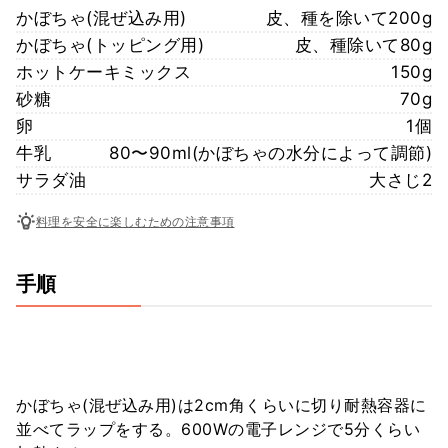
かぼちゃ(混ぜ込み用)
皮、種を除いて200g
かぼちゃ(トッピング用)
皮、種除いて80g
ホットケーキミックス
150g
砂糖
70g
卵
1個
牛乳
80〜90ml(かぼちゃの水分によって調節)
サラダ油
大さじ2
料理を安全に楽しむための注意事項
手順
かぼちゃ(混ぜ込み用)は2cm角くらいに切り耐熱容器に
並べてラップをする。600Wの電子レンジで5分くらい