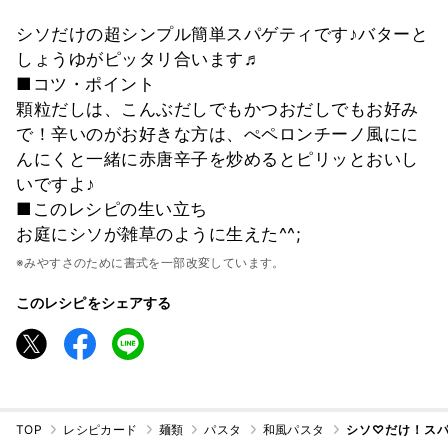
シソだけの超シンプル簡単スパゲティです♪バターと
しょうゆがピッタリ合います♬
■コツ・ポイント
顆粒だしは、こんぶだしでもかつおだしでもお好み
で！辛いのがお好きな方は、ぺペロンチーノ風にに
んにくと一緒に赤唐辛子を炒めるとピリッとおいし
いですよ♪
■このレシピの生い立ち
お庭にシソが雑草のように生えた^^;
※みやすさのために書式を一部改変しています。
このレシピをシェアする
TOP
レシピカード
麺類
パスタ
和風パスタ
シソ♡だけ！ス