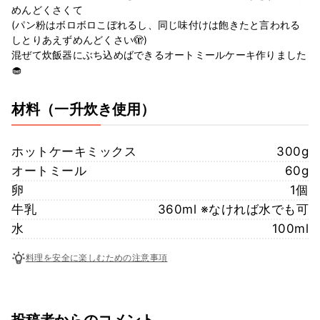
めんどくさくて
(パン粉はボロボロこぼれるし、同じ味付けは飽きたと言われる
しとりあえずめんどくさい🫣)
混ぜて炊飯器にぶち込めばできるオートミールケーキ作りました
🧁
材料
（一升炊き使用）
ホットケーキミックス
300g
オートミール
60g
卵
1個
牛乳
360ml ※なければ水でも可
水
100ml
料理を安全に楽しむための注意事項
投稿者からのコメント