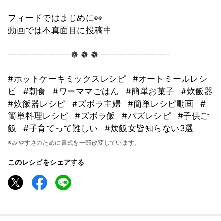
フィードではまじめに👀
動画では不真面目に投稿中
┈┈┈┈┈┈┈ ❁ ❁ ❁ ┈┈┈┈┈┈┈┈
#ホットケーキミックスレシピ
#オートミールレシ
ピ
#朝食
#ワーママごはん
#簡単お菓子
#炊飯器
#炊飯器レシピ
#ズボラ主婦
#簡単レシピ動画
#
簡単料理レシピ
#ズボラ飯
#バズレシピ
#子供ご
飯
#子育てって難しい
#炊飯女皆知らない3選
※みやすさのために書式を一部改変しています。
このレシピをシェアする