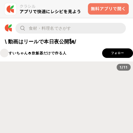
\ 動画はリールで本日夜公開🗽/
すいちゃん🍚炊飯器だけで作る人
フォロー
1/11