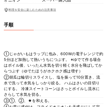
料理を安全に楽しむための注意事項
手順
①じゃがいもはラップに包み、600Wの電子レンジで約
5分ほど加熱して熱いうちにつぶす。 ※ゆでて作る場合
はボイル後、いったん水気を切り軽く水分を飛ばしてか
らつぶす（ゆでたほうがホクホク感は増す）
②胡瓜は輪切りスライスし、塩を振って10分置き、流
水で洗って水気をしっかり絞る。 ハムはさいの目切り
にする。 冷凍スイートコーンはさっとボイルし流水に
さらして水気を切る。
③①、②、★を和える。
④お皿に盛付け、フライドオニオンを天盛りにして完