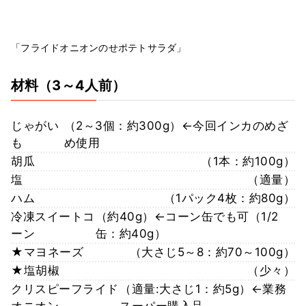
「フライドオニオンのせポテトサラダ」
材料
（3～4人前）
じゃがい
（2～3個：約300g）←今回インカのめざ
も
め使用
胡瓜
（1本：約100g）
塩
（適量）
ハム
（1パック4枚：約80g）
冷凍スイートコ
（約40g）←コーン缶でも可（1/2
ーン
缶：約40g）
★マヨネーズ
（大さじ5～8：約70～100g）
★塩胡椒
（少々）
クリスピーフライド
（適量:大さじ1：約5g）←業務
オニオン
スーパー購入品