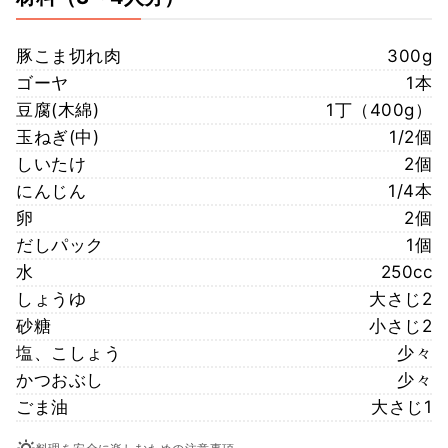
豚こま切れ肉
300g
ゴーヤ
1本
豆腐(木綿)
1丁（400g）
玉ねぎ(中)
1/2個
しいたけ
2個
にんじん
1/4本
卵
2個
だしパック
1個
水
250cc
しょうゆ
大さじ2
砂糖
小さじ2
塩、こしょう
少々
かつおぶし
少々
ごま油
大さじ1