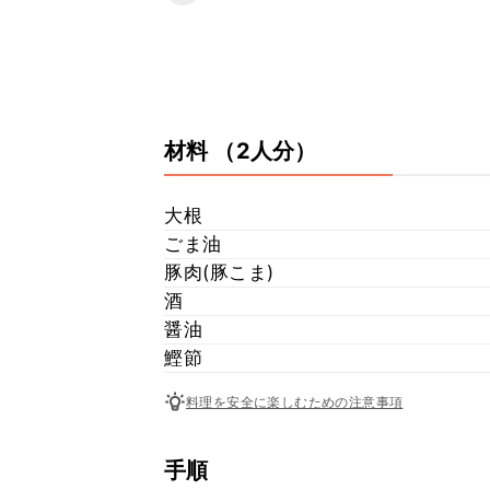
材料
（2人分）
大根
ごま油
豚肉(豚こま)
酒
醤油
鰹節
料理を安全に楽しむための注意事項
手順