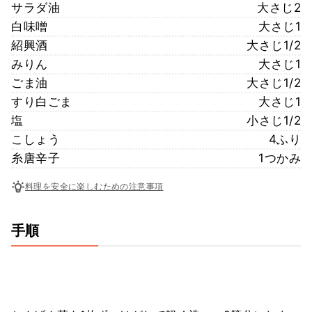
サラダ油
大さじ2
白味噌
大さじ1
紹興酒
大さじ1/2
みりん
大さじ1
ごま油
大さじ1/2
すり白ごま
大さじ1
塩
小さじ1/2
こしょう
4ふり
糸唐辛子
1つかみ
料理を安全に楽しむための注意事項
手順