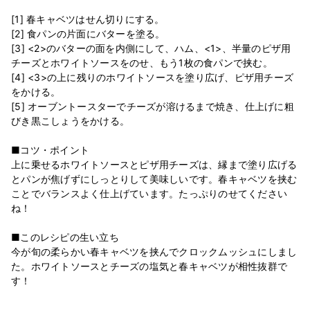
[1] 春キャベツはせん切りにする。
[2] 食パンの片面にバターを塗る。
[3] <2>のバターの面を内側にして、ハム、<1>、半量のピザ用
チーズとホワイトソースをのせ、もう1枚の食パンで挟む。
[4] <3>の上に残りのホワイトソースを塗り広げ、ピザ用チーズ
をかける。
[5] オーブントースターでチーズが溶けるまで焼き、仕上げに粗
びき黒こしょうをかける。
■コツ・ポイント
上に乗せるホワイトソースとピザ用チーズは、縁まで塗り広げる
とパンが焦げずにしっとりして美味しいです。春キャベツを挟む
ことでバランスよく仕上げています。たっぷりのせてください
ね！
■このレシピの生い立ち
今が旬の柔らかい春キャベツを挟んでクロックムッシュにしまし
た。ホワイトソースとチーズの塩気と春キャベツが相性抜群で
す！