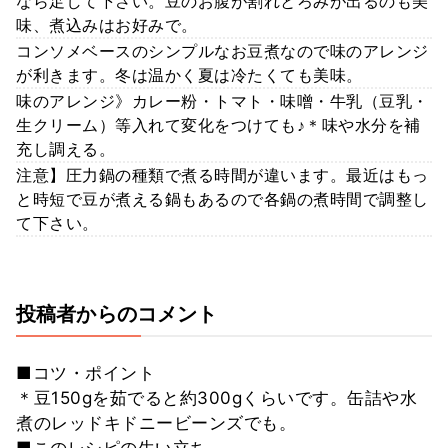
なら足して下さい。豆のお腹が割れとろみが出るのも美
味、煮込みはお好みで。
コンソメベースのシンプルなお豆煮なので味のアレンジ
が利きます。冬は温かく夏は冷たくても美味。
味のアレンジ》カレー粉・トマト・味噌・牛乳（豆乳・
生クリーム）等入れて変化をつけても♪＊味や水分を補
充し調える。
注意】圧力鍋の種類で煮る時間が違います。最近はもっ
と時短で豆が煮える鍋もあるので各鍋の煮時間で調整し
て下さい。
投稿者からのコメント
■コツ・ポイント
＊豆150gを茹でると約300gくらいです。缶詰や水
煮のレッドキドニービーンズでも。