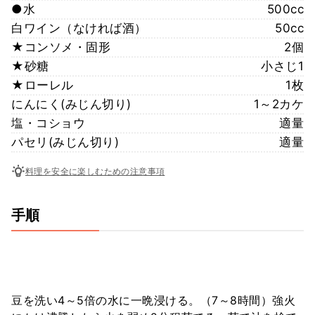
●水
500cc
白ワイン（なければ酒）
50cc
★コンソメ・固形
2個
★砂糖
小さじ1
★ローレル
1枚
にんにく(みじん切り)
1～2カケ
塩・コショウ
適量
パセリ(みじん切り)
適量
料理を安全に楽しむための注意事項
手順
豆を洗い4～5倍の水に一晩浸ける。（7～8時間）強火