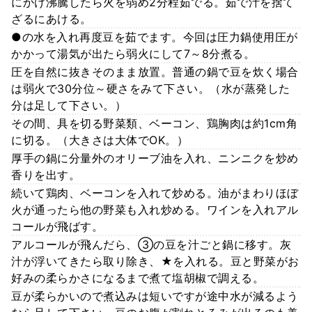
にかけ沸騰したら火を弱め2分程茹でる。茹で汁を捨て
ざるにあける。
●の水を入れ再度豆を茹でます。今回は圧力鍋使用圧が
かかって湯気が出たら弱火にして7～8分煮る。
圧を自然に抜きそのまま放置。普通の鍋で豆を炊く場合
は弱火で30分位～硬さをみて下さい。（水が蒸発した
分は足して下さい。）
その間、具を切る野菜類、ベーコン、鶏胸肉は約1cm角
に切る。（大きさは大体でOK。）
厚手の鍋に分量外のオリーブ油を入れ、ニンニクを炒め
香りを出す。
続いて鶏肉、ベーコンを入れて炒める。油がまわりほぼ
火が通ったら他の野菜も入れ炒める。ワインを入れアル
コールが飛ばす。
アルコールが飛んだら、③の豆を汁ごと鍋に移す。灰
汁が浮いてきたら取り除き、★を入れる。豆と野菜がお
好みの柔らかさになるまで煮て塩胡椒で調える。
豆が柔らかいので煮込みは短いですが途中水が減るよう