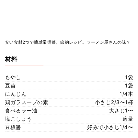
安い食材2つで簡単常備菜。節約レシピ。ラーメン屋さんの味？
材料
もやし
1袋
豆苗
1袋
にんじん
1/4本
鶏ガラスープの素
小さじ2/3〜1杯
食べるラー油
大さじ1〜
塩こしょう
適量
豆板醤
好みで小さじ1/4〜