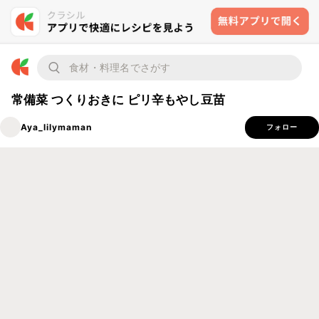
常備菜 つくりおきに ピリ辛もやし豆苗
Aya_lilymaman
フォロー