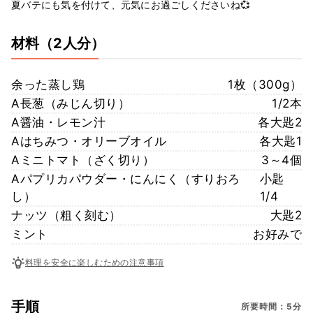
夏バテにも気を付けて、元気にお過ごしくださいね💞
材料
（2人分）
余った蒸し鶏
1枚（300g）
A長葱（みじん切り）
1/2本
A醤油・レモン汁
各大匙2
Aはちみつ・オリーブオイル
各大匙1
Aミニトマト（ざく切り）
3～4個
Aパプリカパウダー・にんにく（すりおろ
小匙
し）
1/4
ナッツ（粗く刻む）
大匙2
ミント
お好みで
料理を安全に楽しむための注意事項
手順
所要時間：5分