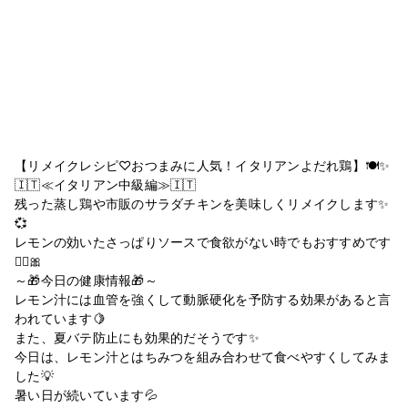
【リメイクレシピ♡おつまみに人気！イタリアンよだれ鶏】🍽✨
🇮🇹≪イタリアン中級編≫🇮🇹
残った蒸し鶏や市販のサラダチキンを美味しくリメイクします✨
💞
レモンの効いたさっぱりソースで食欲がない時でもおすすめです
🙆‍♀️🎀
～🎁今日の健康情報🎁～
レモン汁には血管を強くして動脈硬化を予防する効果があると言
われています🍋
また、夏バテ防止にも効果的だそうです✨
今日は、レモン汁とはちみつを組み合わせて食べやすくしてみま
した💡
暑い日が続いています💦