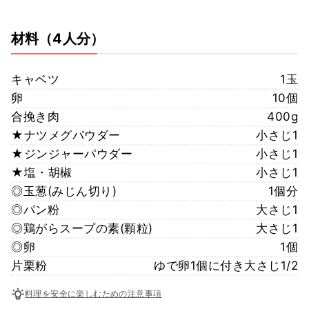
材料
（4人分）
キャベツ
1玉
卵
10個
合挽き肉
400g
★ナツメグパウダー
小さじ1
★ジンジャーパウダー
小さじ1
★塩・胡椒
小さじ1
◎玉葱(みじん切り)
1個分
◎パン粉
大さじ1
◎鶏がらスープの素(顆粒)
大さじ1
◎卵
1個
片栗粉
ゆで卵1個に付き大さじ1/2
料理を安全に楽しむための注意事項