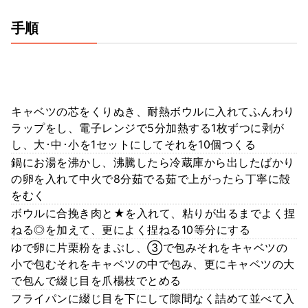
手順
キャベツの芯をくりぬき、耐熱ボウルに入れてふんわり
ラップをし、電子レンジで5分加熱する1枚ずつに剥が
し、大･中･小を1セットにしてそれを10個つくる
鍋にお湯を沸かし、沸騰したら冷蔵庫から出したばかり
の卵を入れて中火で8分茹でる茹で上がったら丁寧に殻
をむく
ボウルに合挽き肉と★を入れて、粘りが出るまでよく捏
ねる◎を加えて、更によく捏ねる10等分にする
ゆで卵に片栗粉をまぶし、③で包みそれをキャベツの
小で包むそれをキャベツの中で包み、更にキャベツの大
で包んで綴じ目を爪楊枝でとめる
フライパンに綴じ目を下にして隙間なく詰めて並べて入