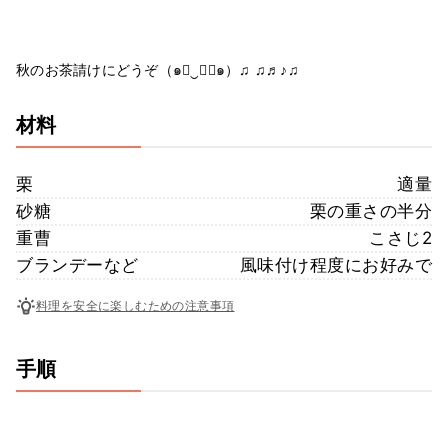
秋のお茶請けにどうぞ（๑￫‿ฺ￩๑）♫ ♫♬♪♫
材料
栗
適量
砂糖
栗の重さの半分
重曹
こさじ2
ブランデーなど
風味付け程度にお好みで
料理を安全に楽しむための注意事項
手順