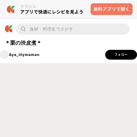
＊栗の渋皮煮＊
Aya_lilymaman
フォロー