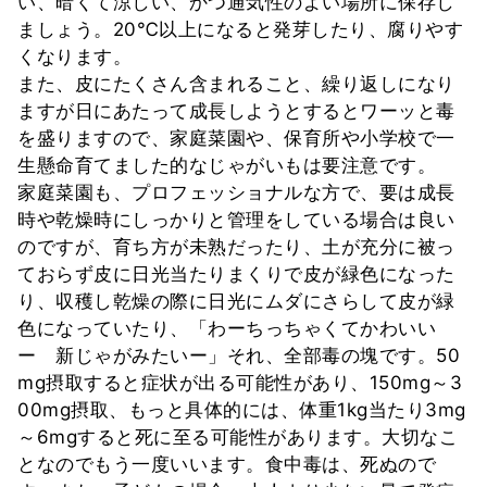
い、暗くて涼しい、かつ通気性のよい場所に保存し
ましょう。20℃以上になると発芽したり、腐りやす
くなります。
また、皮にたくさん含まれること、繰り返しになり
ますが日にあたって成長しようとするとワーッと毒
を盛りますので、家庭菜園や、保育所や小学校で一
生懸命育てました的なじゃがいもは要注意です。
家庭菜園も、プロフェッショナルな方で、要は成長
時や乾燥時にしっかりと管理をしている場合は良い
のですが、育ち方が未熟だったり、土が充分に被っ
ておらず皮に日光当たりまくりで皮が緑色になった
り、収穫し乾燥の際に日光にムダにさらして皮が緑
色になっていたり、「わーちっちゃくてかわいい
ー 新じゃがみたいー」それ、全部毒の塊です。50
mg摂取すると症状が出る可能性があり、150mg～3
00mg摂取、もっと具体的には、体重1kg当たり3mg
～6mgすると死に至る可能性があります。大切なこ
となのでもう一度いいます。食中毒は、死ぬので