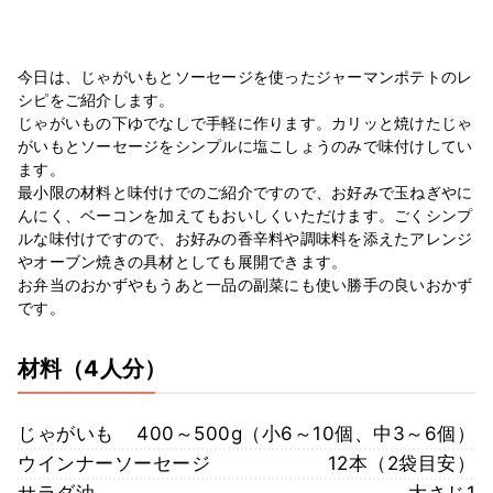
今日は、じゃがいもとソーセージを使ったジャーマンポテトのレ
シピをご紹介します。
じゃがいもの下ゆでなしで手軽に作ります。カリッと焼けたじゃ
がいもとソーセージをシンプルに塩こしょうのみで味付けしてい
ます。
最小限の材料と味付けでのご紹介ですので、お好みで玉ねぎやに
んにく、ベーコンを加えてもおいしくいただけます。ごくシンプ
ルな味付けですので、お好みの香辛料や調味料を添えたアレンジ
やオーブン焼きの具材としても展開できます。
お弁当のおかずやもうあと一品の副菜にも使い勝手の良いおかず
です。
材料
（4人分）
じゃがいも
400～500g（小6～10個、中3～6個）
ウインナーソーセージ
12本（2袋目安）
サラダ油
大さじ1