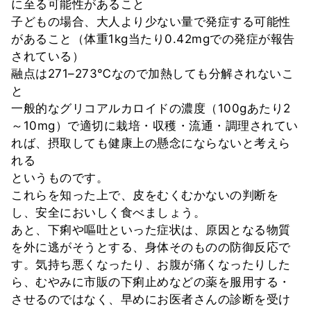
に至る可能性があること
子どもの場合、大人より少ない量で発症する可能性
があること（体重1kg当たり0.42mgでの発症が報告
されている）
融点は271–273℃なので加熱しても分解されないこ
と
一般的なグリコアルカロイドの濃度（100gあたり2
～10mg）で適切に栽培・収穫・流通・調理されてい
れば、摂取しても健康上の懸念にならないと考えら
れる
というものです。
これらを知った上で、皮をむくむかないの判断を
し、安全においしく食べましょう。
あと、下痢や嘔吐といった症状は、原因となる物質
を外に逃がそうとする、身体そのものの防御反応で
す。気持ち悪くなったり、お腹が痛くなったりした
ら、むやみに市販の下痢止めなどの薬を服用する・
させるのではなく、早めにお医者さんの診断を受け