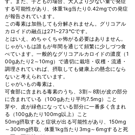
す。また、子どもの場合、大人より少ない量で発症
する可能性があり、体重1kg当たり0.42mgでの発症
が報告されています。
この毒素は加熱しても分解されません。グリコアル
カロイドの融点は271–273℃です。
とはいえ、めちゃくちゃ怖がる必要はありません。
じゃがいもは誰もが年間を通じて頻繁に少しづつ食
べています。一般的なグリコアルカロイドの濃度（1
00gあたり2～10mg）で適切に栽培・収穫・流通・
調理されていれば、摂取しても健康上の懸念になら
ないと考えられています。
じゃがいもの毒素は、
可食部に含まれる毒素のうち、3割～8割が皮の部分
に含まれている（100gあたり平均7.5mg）こと
芽や、皮が緑色になっている部分に一番多く含まれ
る（100gあたり100mg以上）こと
50mg摂取すると症状が出る可能性があり、150mg
～300mg摂取、体重1kg当たり3mg～6mgすると死