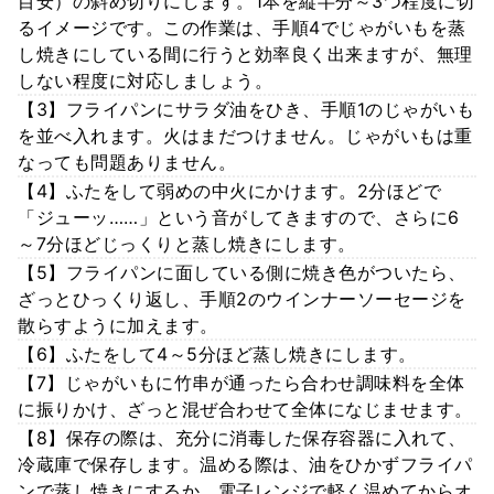
目安）の斜め切りにします。1本を縦半分～3つ程度に切
るイメージです。この作業は、手順4でじゃがいもを蒸
し焼きにしている間に行うと効率良く出来ますが、無理
しない程度に対応しましょう。
【3】フライパンにサラダ油をひき、手順1のじゃがいも
を並べ入れます。火はまだつけません。じゃがいもは重
なっても問題ありません。
【4】ふたをして弱めの中火にかけます。2分ほどで
「ジューッ……」という音がしてきますので、さらに6
～7分ほどじっくりと蒸し焼きにします。
【5】フライパンに面している側に焼き色がついたら、
ざっとひっくり返し、手順2のウインナーソーセージを
散らすように加えます。
【6】ふたをして4～5分ほど蒸し焼きにします。
【7】じゃがいもに竹串が通ったら合わせ調味料を全体
に振りかけ、ざっと混ぜ合わせて全体になじませます。
【8】保存の際は、充分に消毒した保存容器に入れて、
冷蔵庫で保存します。温める際は、油をひかずフライパ
ンで蒸し焼きにするか、電子レンジで軽く温めてからオ