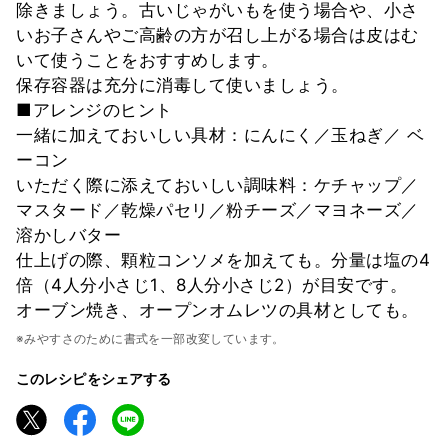
除きましょう。古いじゃがいもを使う場合や、小さ
いお子さんやご高齢の方が召し上がる場合は皮はむ
いて使うことをおすすめします。
保存容器は充分に消毒して使いましょう。
■アレンジのヒント
一緒に加えておいしい具材：にんにく／玉ねぎ／ ベ
ーコン
いただく際に添えておいしい調味料：ケチャップ／
マスタード／乾燥パセリ／粉チーズ／マヨネーズ／
溶かしバター
仕上げの際、顆粒コンソメを加えても。分量は塩の4
倍（4人分小さじ1、8人分小さじ2）が目安です。
オーブン焼き、オープンオムレツの具材としても。
※みやすさのために書式を一部改変しています。
このレシピをシェアする