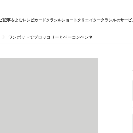
ピ
記事をよむ
レシピカード
クラシルショート
クリエイター
クラシルのサービ
ワンポットでブロッコリーとベーコンペンネ