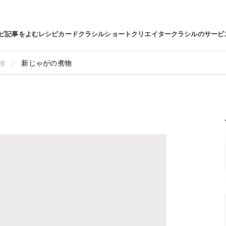
ピ
記事をよむ
レシピカード
クラシルショート
クリエイター
クラシルのサービ
物
新じゃがの煮物