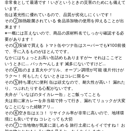
非常食として最適です！いざというときの災害のためにも備えて
います。
缶は遮光性に優れているので、品質が劣化しにくいです！
その②加熱殺菌されている 食品添加物の使用を抑えることが出
来ます！
※一概には言えないので、商品の原材料名でしっかり確認する必
要があります！
その③安値で買える トマト缶やツナ缶はスーパーでも¥100前後
で、手に入るものがほとんでです。
なかにはちょっとお高い缶詰めもありますが〜 それはここぞと
いうときに… パッカ〜んします 滅多にないですけど…
その④缶のまま直火やグリル、オーブン調理が可能 後片付けが
ラク〜！ 何もしたくないときはコレに限る〜
その⑤持ち運びに便利 缶は頑丈なので、耐久性が高い！ 漏れた
り、つぶれたりする心配がないです。
夫弁が「いなばのタイカレー缶」とご飯ってことも
夫は前に家カレーを弁当箱で持って行き、漏れてリュックが大変
なことになった経験アリ…
その⑥空き缶はエコ！ リサイクル率が非常に高いので、地球環
境にも良いですね コレとっても大切
その⑦ご当地物が気楽に楽しめる 旅行土産にもイイですね！ お