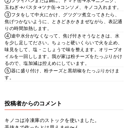
②フライパンまたは鍋に、トマト缶→水→ニンニク、
玉ねぎ→パスタ→ツナ缶→コンソメ、キノコ入れます。
③フタをして中火にかけ、グツグツ煮立ってきたら、
焦げつかないように、ときどきかきまぜながら、表記通
りの時間加熱します。
④途中水分がなくなって、焦げ付きそうなときは、水
を少し足してださい。ちょっと硬いくらいで火を止め、
味見をして、塩・こしょうで味を整えます。オリーブオ
イルを一回しします。我が家は粉チーズをたっぷりかけ
るので、塩加減は控えめにしています。
⑤器に盛り付け、粉チーズと黒胡椒をたっぷりかけま
す。
投稿者からのコメント
キノコは冷凍庫のストックを使いました。
手抜きで作ったとは思えませ〜ん