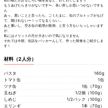
初の物とかおもしろい物を見ると、わくわくしますぅ
もうあげたらきりがないです〜、良い所しか思いつかないですも
ん
あっ、悪いことと言ったら、ごくたまに、缶のプルトップがもげ
て、開けれない〜！ってなるくらい…
あと重いし、空き缶の処理が面倒、と言う方もいらっしゃいます
が、
私にはメリットの方が大きいので気になりません
それでは今朝、缶詰をパッカ〜んして、作った朝食をご紹介しま
す！
材料
（2人分）
パスタ
160g
トマト缶
1缶
ツナ缶
1缶（70g）
玉ねぎ
1/2個（100g）
しめじ
1/2パック（100g）
エリンギ
1本（70g）