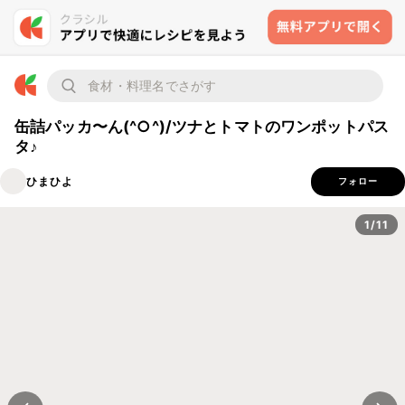
缶詰パッカ〜ん(^○^)/ツナとトマトのワンポットパス
タ♪
ひまひよ
フォロー
1/11