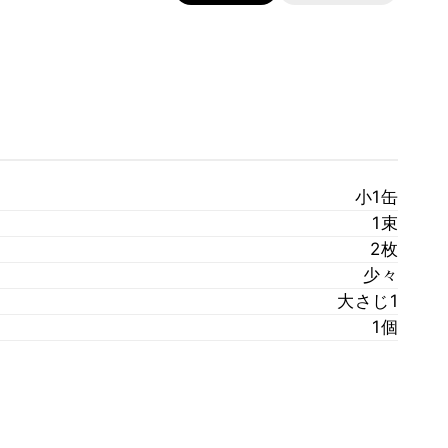
小1缶
1束
2枚
少々
大さじ1
1個