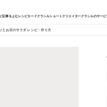
ピ
記事をよむ
レシピカード
クラシルショート
クリエイター
クラシルのサービ
リとお豆のサラダ レシピ・作り方