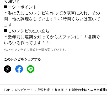
て凄い♬
■コツ・ポイント
＊私は先にこのレシピを作って冷蔵庫に入れ、その
間、他の調理をしています1～2時間くらいは置いて
ます
■このレシピの生い立ち
＊数年前に塩麹を知ってから大ファンに！！塩麹で
いろいろ作ってます＾＾
※みやすさのために書式を一部改変しています。
このレシピをシェアする
TOP
レシピカード
野菜料理
和え物
お刺身の小鉢＊ニラと鰹節