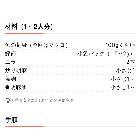
材料
（1～2人分）
魚の刺身（今回はマグロ）
100gくらい
鰹節
小袋パック（1.5～2g）
ニラ
2本
炒り胡麻
小さじ1
塩麹
小さじ1～
●胡麻油
小さじ1～
料理を安全に楽しむための注意事項
手順